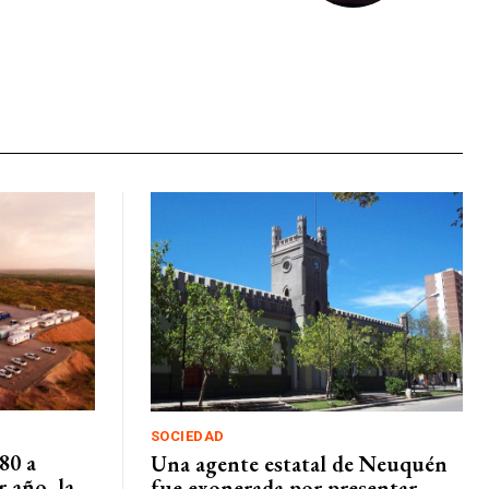
SOCIEDAD
80 a
Una agente estatal de Neuquén
 año, la
fue exonerada por presentar