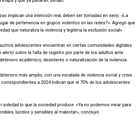
 etapa y que ya pasará», señaló.
zas implican una intención real, deben ser tomadas en serio. «La
lugar de pertenencia en grupos violentos en las redes?». Agregó que
dad que naturaliza la violencia y legitima la exclusión social».
muchos adolescentes encuentran en ciertas comunidades digitales
alertó sobre la falta de registro por parte de los adultos ante
terioro académico, desinterés o naturalización de la violencia.
terioro más amplio, con una escalada de violencia social y crisis
 correspondientes a 2024 indican que el 70% de los adolescentes
n soledad lo que la sociedad produce. «Ya no podemos mirar para
nibles, lúcidos y sensibles al malestar», concluyó.