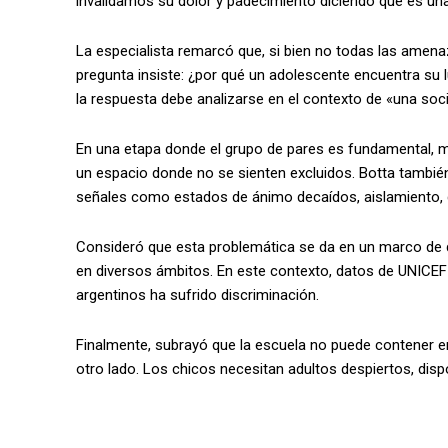
invalidamos su dolor y padecimiento diciendo que es una
La especialista remarcó que, si bien no todas las amena
pregunta insiste: ¿por qué un adolescente encuentra su 
la respuesta debe analizarse en el contexto de «una socie
En una etapa donde el grupo de pares es fundamental, 
un espacio donde no se sienten excluidos. Botta también 
señales como estados de ánimo decaídos, aislamiento, de
Consideró que esta problemática se da en un marco de de
en diversos ámbitos. En este contexto, datos de UNICEF
argentinos ha sufrido discriminación.
Finalmente, subrayó que la escuela no puede contener e
otro lado. Los chicos necesitan adultos despiertos, dispo