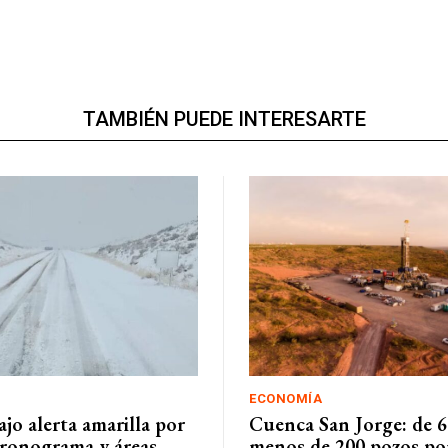
TAMBIÉN PUEDE INTERESARTE
ECONOMÍA
jo alerta amarilla por
Cuenca San Jorge: de 6
cronograma y áreas
menos de 200 pozos por