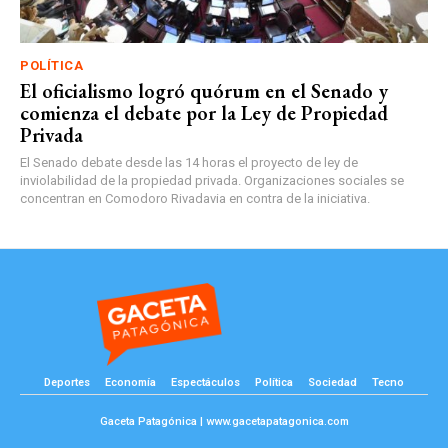
POLÍTICA
El oficialismo logró quórum en el Senado y
comienza el debate por la Ley de Propiedad
Privada
El Senado debate desde las 14 horas el proyecto de ley de
inviolabilidad de la propiedad privada. Organizaciones sociales se
concentran en Comodoro Rivadavia en contra de la iniciativa.
Deportes
Economía
Espectáculos
Política
Sociedad
Tecno
Gaceta Patagónica | www.gacetapatagonica.com