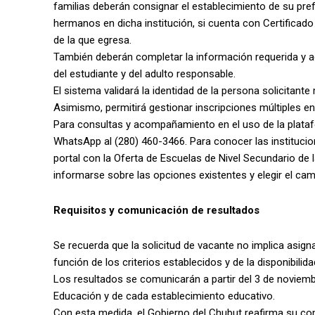
familias deberán consignar el establecimiento de su prefe
hermanos en dicha institución, si cuenta con Certificad
de la que egresa.
También deberán completar la información requerida y ad
del estudiante y del adulto responsable.
El sistema validará la identidad de la persona solicitant
Asimismo, permitirá gestionar inscripciones múltiples e
Para consultas y acompañamiento en el uso de la plataf
WhatsApp al (280) 460-3466. Para conocer las institucion
portal con la Oferta de Escuelas de Nivel Secundario de l
informarse sobre las opciones existentes y elegir el ca
Requisitos y comunicación de resultados
Se recuerda que la solicitud de vacante no implica asig
función de los criterios establecidos y de la disponibilida
Los resultados se comunicarán a partir del 3 de noviembr
Educación y de cada establecimiento educativo.
Con esta medida, el Gobierno del Chubut reafirma su co