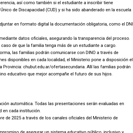
rencia, así como también si el estudiante a inscribir tiene
o Único de Discapacidad (CUD) y si ha sido abanderado en la escuela
juntar en formato digital la documentación obligatoria, como el DNI
e mediante datos oficiales, asegurando la transparencia del proceso.
n caso de que la familia tenga más de un estudiante a cargo.
orma, las familias podrán comunicarse con DINO a través de
es disponibles en cada localidad, el Ministerio pone a disposición el
a Provincia: chubut.edu.ar/ofertasecundaria. Allí las familias podrán
mino educativo que mejor acompañe el futuro de sus hijos.
nación automática. Todas las presentaciones serán evaluadas en
d en cada institución.
e de 2025 a través de los canales oficiales del Ministerio de
mpromiso de asegurar un sistema educativo público, inclusivo y