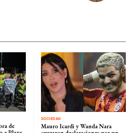
SOCIEDAD
bra de
Mauro Icardi y Wanda Nara
o a Playa
cruzaron declaraciones por un