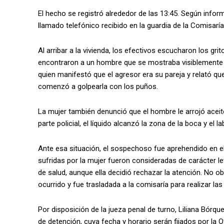
El hecho se registró alrededor de las 13:45. Según inform
llamado telefónico recibido en la guardia de la Comisaría
Al arribar a la vivienda, los efectivos escucharon los grit
encontraron a un hombre que se mostraba visiblemente a
quien manifestó que el agresor era su pareja y relató que
comenzó a golpearla con los puños.
La mujer también denunció que el hombre le arrojó aceite
parte policial, el líquido alcanzó la zona de la boca y el la
Ante esa situación, el sospechoso fue aprehendido en el l
sufridas por la mujer fueron consideradas de carácter le
de salud, aunque ella decidió rechazar la atención. No o
ocurrido y fue trasladada a la comisaría para realizar l
Por disposición de la jueza penal de turno, Liliana Bórq
de detención, cuya fecha y horario serán fijados por la Ofi