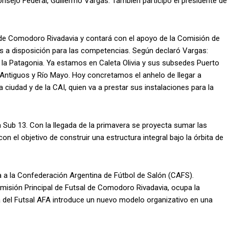
Consejo Federal, Guillermo Vargas. También participó el presidente de
ol de Comodoro Rivadavia y contará con el apoyo de la Comisión de
nes a disposición para las competencias. Según declaró Vargas:
 la Patagonia. Ya estamos en Caleta Olivia y sus subsedes Puerto
Antiguos y Río Mayo. Hoy concretamos el anhelo de llegar a
 ciudad y de la CAI, quien va a prestar sus instalaciones para la
 Sub 13. Con la llegada de la primavera se proyecta sumar las
n el objetivo de construir una estructura integral bajo la órbita de
 a la Confederación Argentina de Fútbol de Salón (CAFS).
isión Principal de Futsal de Comodoro Rivadavia, ocupa la
a del Futsal AFA introduce un nuevo modelo organizativo en una