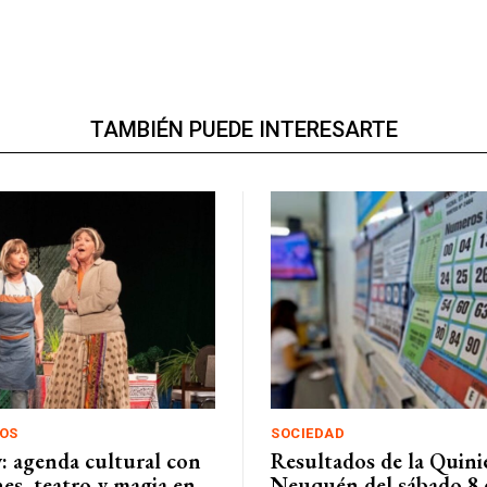
TAMBIÉN PUEDE INTERESARTE
OS
SOCIEDAD
y: agenda cultural con
Resultados de la Quini
es, teatro y magia en
Neuquén del sábado 8 