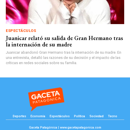
ESPECTÁCULOS
Juanicar relató su salida de Gran Hermano tras
la internación de su madre
Juanicar abandonó Gran Hermano tras la internación de su madre. En
una entrevista, detalló las razones de su decisión y el impacto de las
críticas en redes sociales sobre su familia.
Deportes
Economía
Espectáculos
Política
Sociedad
Tecno
Gaceta Patagónica | www.gacetapatagonica.com