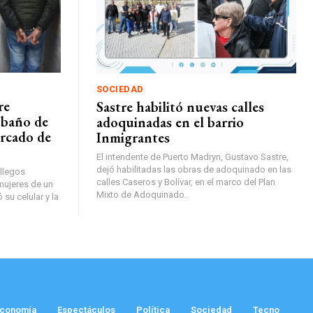
SOCIEDAD
re
Sastre habilitó nuevas calles
 baño de
adoquinadas en el barrio
rcado de
Inmigrantes
El intendente de Puerto Madryn, Gustavo Sastre,
dejó habilitadas las obras de adoquinado en las
llegos
calles Caseros y Bolívar, en el marco del Plan
mujeres de un
Mixto de Adoquinado.
su celular y la
conomía
Espectáculos
Política
Sociedad
Tecno