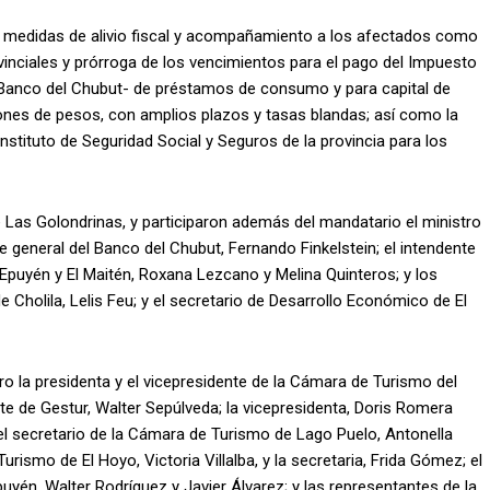
e medidas de alivio fiscal y acompañamiento a los afectados como
vinciales y prórroga de los vencimientos para el pago del Impuesto
 Banco del Chubut- de préstamos de consumo y para capital de
llones de pesos, con amplios plazos y tasas blandas; así como la
stituto de Seguridad Social y Seguros de la provincia para los
de Las Golondrinas, y participaron además del mandatario el ministro
 general del Banco del Chubut, Fernando Finkelstein; el intendente
 Epuyén y El Maitén, Roxana Lezcano y Melina Quinteros; y los
 Cholila, Lelis Feu; y el secretario de Desarrollo Económico de El
ro la presidenta y el vicepresidente de la Cámara de Turismo del
te de Gestur, Walter Sepúlveda; la vicepresidenta, Doris Romera
y el secretario de la Cámara de Turismo de Lago Puelo, Antonella
rismo de El Hoyo, Victoria Villalba, y la secretaria, Frida Gómez; el
uyén, Walter Rodríguez y Javier Álvarez; y las representantes de la