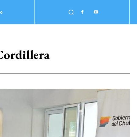
no
Cordillera