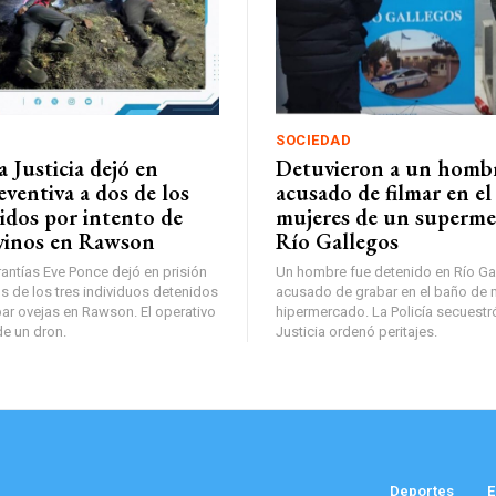
SOCIEDAD
 Justicia dejó en
Detuvieron a un homb
eventiva a dos de los
acusado de filmar en el
idos por intento de
mujeres de un superme
vinos en Rawson
Río Gallegos
antías Eve Ponce dejó en prisión
Un hombre fue detenido en Río Ga
s de los tres individuos detenidos
acusado de grabar en el baño de 
bar ovejas en Rawson. El operativo
hipermercado. La Policía secuestró 
de un dron.
Justicia ordenó peritajes.
Deportes
E