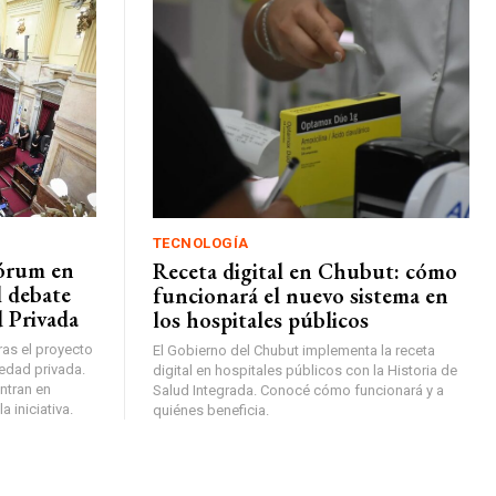
TECNOLOGÍA
uórum en
Receta digital en Chubut: cómo
l debate
funcionará el nuevo sistema en
d Privada
los hospitales públicos
as el proyecto
El Gobierno del Chubut implementa la receta
iedad privada.
digital en hospitales públicos con la Historia de
ntran en
Salud Integrada. Conocé cómo funcionará y a
 iniciativa.
quiénes beneficia.