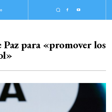
no
e Paz para «promover los
ol»