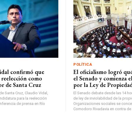
POLÍTICA
idal confirmó que
El oficialismo logró q
a reelección como
el Senado y comienza e
r de Santa Cruz
por la Ley de Propieda
e Santa Cruz, Claudio Vidal,
El Senado debate desde las 14 hor
ndidatura para la reelección
de ley de inviolabilidad de la prop
nferencia de prensa en Río
Organizaciones sociales se conce
Comodoro Rivadavia en contra de la