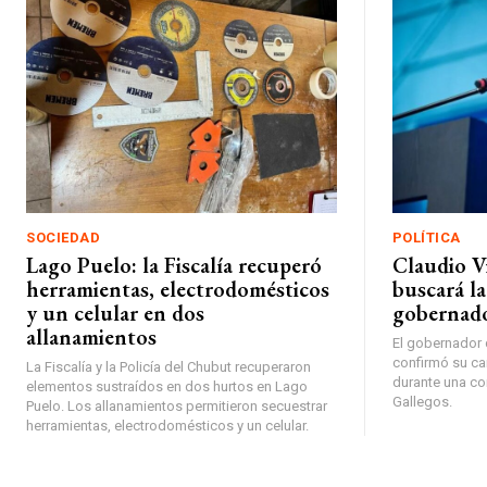
SOCIEDAD
POLÍTICA
Lago Puelo: la Fiscalía recuperó
Claudio V
herramientas, electrodomésticos
buscará l
y un celular en dos
gobernado
allanamientos
El gobernador d
confirmó su ca
La Fiscalía y la Policía del Chubut recuperaron
durante una co
elementos sustraídos en dos hurtos en Lago
Gallegos.
Puelo. Los allanamientos permitieron secuestrar
herramientas, electrodomésticos y un celular.