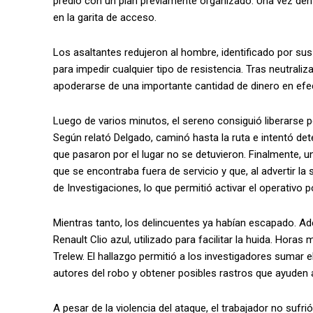
predio con un plan previamente organizado. Una vez dent
en la garita de acceso.
Los asaltantes redujeron al hombre, identificado por sus i
para impedir cualquier tipo de resistencia. Tras neutralizar
apoderarse de una importante cantidad de dinero en efec
Luego de varios minutos, el sereno consiguió liberarse p
Según relató Delgado, caminó hasta la ruta e intentó de
que pasaron por el lugar no se detuvieron. Finalmente, un
que se encontraba fuera de servicio y que, al advertir la 
de Investigaciones, lo que permitió activar el operativo pol
Mientras tanto, los delincuentes ya habían escapado. Ade
Renault Clio azul, utilizado para facilitar la huida. Horas
Trelew. El hallazgo permitió a los investigadores sumar e
autores del robo y obtener posibles rastros que ayuden a 
A pesar de la violencia del ataque, el trabajador no sufr