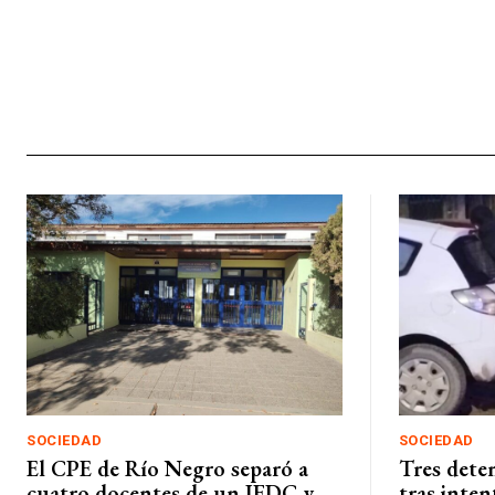
SOCIEDAD
SOCIEDAD
El CPE de Río Negro separó a
Tres deten
cuatro docentes de un IFDC y
tras inte