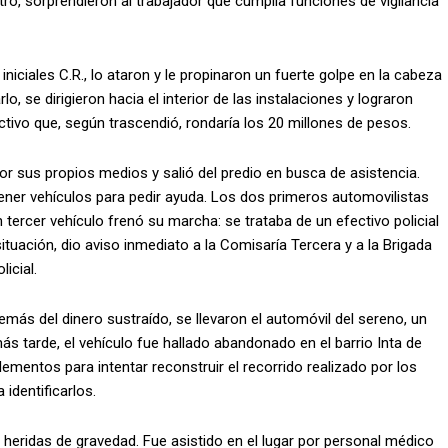
ro, sorprendieron al trabajador que cumplía funciones de vigilancia
niciales C.R., lo ataron y le propinaron un fuerte golpe en la cabeza
lo, se dirigieron hacia el interior de las instalaciones y lograron
tivo que, según trascendió, rondaría los 20 millones de pesos.
or sus propios medios y salió del predio en busca de asistencia.
tener vehículos para pedir ayuda. Los dos primeros automovilistas
 tercer vehículo frenó su marcha: se trataba de un efectivo policial
situación, dio aviso inmediato a la Comisaría Tercera y a la Brigada
icial.
más del dinero sustraído, se llevaron el automóvil del sereno, un
 más tarde, el vehículo fue hallado abandonado en el barrio Inta de
lementos para intentar reconstruir el recorrido realizado por los
identificarlos.
ió heridas de gravedad. Fue asistido en el lugar por personal médico