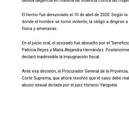
debida diligencia en materia de violencia contra las muje
El hecho fue denunciado el 10 de abril de 2020. Según la 
donde el hombre se tornó violento, la obligó a dirigirse
física y amenazas.
En el juicio oral, el acusado fue absuelto por el “benefici
Patricia Reyes y María Alejandra Hernández. Posteriorment
declaró inadmisible la impugnación fiscal.
Ante esa decisión, el Procurador General de la Provincia,
Corte Suprema, que ahora resolvió que el caso debe rea
abuso sexual dictada por el juez Horacio Yangüela.