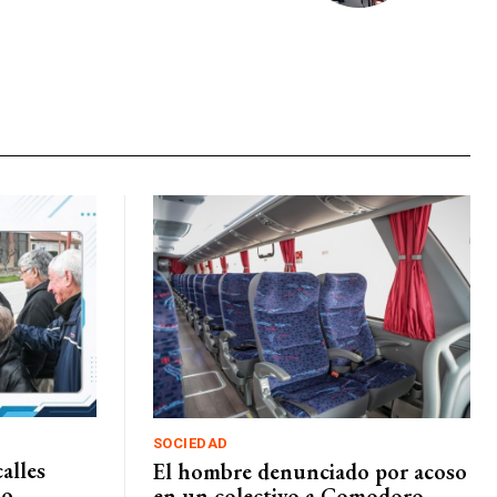
SOCIEDAD
alles
El hombre denunciado por acoso
io
en un colectivo a Comodoro