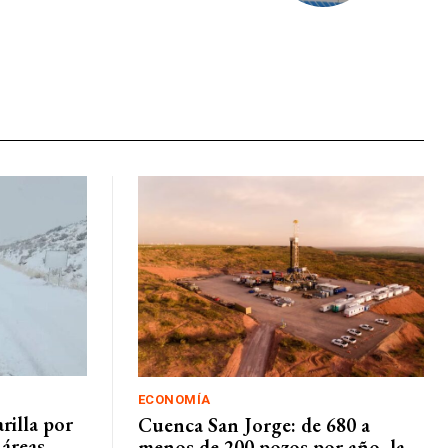
ECONOMÍA
rilla por
Cuenca San Jorge: de 680 a
áreas
menos de 200 pozos por año, la