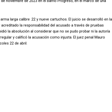
8 de noviembre de 2023 en el barrio Progreso, en el marco de una
rma larga calibre .22 y nueve cartuchos. El juicio se desarrolló en la
ber acreditado la responsabilidad del acusado a través de pruebas
dió la absolución al considerar que no se pudo probar ni la autoría
irregular y calificó la acusación como injusta. El juez penal Mauro
oles 22 de abril.