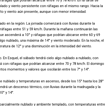
n ráfagas que podrían alcanzar entre 70 y 78 km/h. En la tarde se
lado y viento persistente con ráfagas en el mismo rango. Hacia la
to y viento aún presente, aunque con menor intensidad.
do en la región. La jornada comenzará con lluvias durante la
ráfagas entre 51 y 59 km/h. Durante la mañana continuarán las
ue ascenderá a 10° y ráfagas que podrían ubicarse entre 60 y 69
 algo nublado, una máxima de 14° y viento moderado. En la noche, el
atura de 12° y una disminución en la intensidad del viento.
. En Esquel, el sábado tendrá cielo algo nublado a nublado, con
ará con ráfagas que podrían alcanzar entre 70 y 78 km/h. El domingo
intos momentos y valores que oscilarán entre los 7° y 14°.
te nublado y temperaturas en ascenso, desde los 15° hasta los 28°
tendrá un descenso térmico, con lluvias durante la madrugada y la
0° y 14°.
o parcialmente nublado y ambiente templado, con temperaturas entre