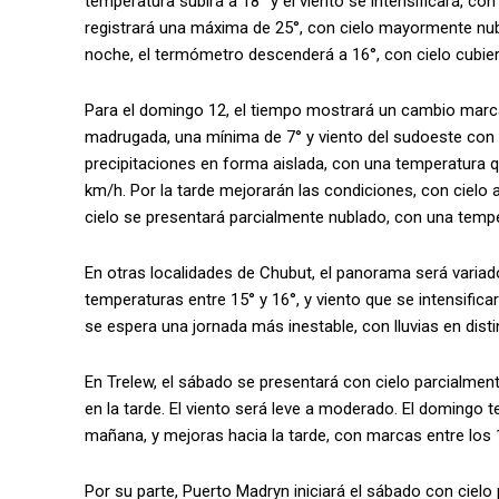
temperatura subirá a 18° y el viento se intensificará, co
registrará una máxima de 25°, con cielo mayormente nub
noche, el termómetro descenderá a 16°, con cielo cubier
Para el domingo 12, el tiempo mostrará un cambio marca
madrugada, una mínima de 7° y viento del sudoeste con 
precipitaciones en forma aislada, con una temperatura q
km/h. Por la tarde mejorarán las condiciones, con cielo
cielo se presentará parcialmente nublado, con una temper
En otras localidades de Chubut, el panorama será variado
temperaturas entre 15° y 16°, y viento que se intensific
se espera una jornada más inestable, con lluvias en dist
En Trelew, el sábado se presentará con cielo parcialmen
en la tarde. El viento será leve a moderado. El domingo 
mañana, y mejoras hacia la tarde, con marcas entre los 1
Por su parte, Puerto Madryn iniciará el sábado con ciel