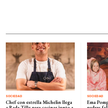
SOCIEDAD
SOCIEDAD
Chef con estrella Michelin llega
Ema Pompe
a Rada Tilly para cocinar junto a
padres fal