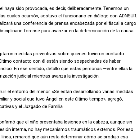
l haya sido provocada, es decir, deliberadamente. Tenemos un
 las cuales ocurrió», sostuvo el funcionario en diálogo con ADNSUR.
lizará una conferencia de prensa encabezada por el fiscal a cargo
disciplinario forense para avanzar en la determinación de la causa
doptaron medidas preventivas sobre quienes tuvieron contacto
l último contacto con él están siendo sospechadas de haber
», indicó. En ese sentido, detalló que estas personas —entre ellas la
ización judicial mientras avanza la investigación.
uir el entorno del menor. «Se están desarrollando varias medidas
iliar y social que tuvo Ángel en este último tiempo», agregó,
ativas y el Juzgado de Familia.
confirmó que el niño presentaba lesiones en la cabeza, aunque sin
a lesión interna, no hay mecanismos traumáticos externos. Por eso
a línea, remarcó que aún resta determinar cómo se produjo esa