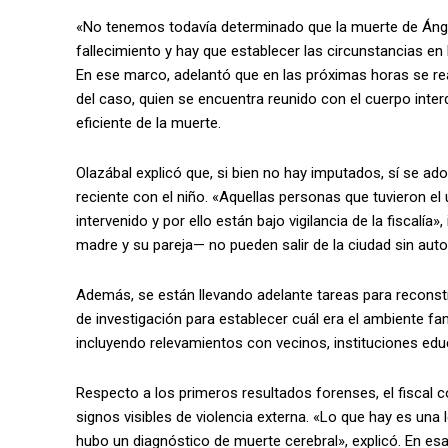
«No tenemos todavía determinado que la muerte de Ánge
fallecimiento y hay que establecer las circunstancias en
En ese marco, adelantó que en las próximas horas se rea
del caso, quien se encuentra reunido con el cuerpo inter
eficiente de la muerte.
Olazábal explicó que, si bien no hay imputados, sí se a
reciente con el niño. «Aquellas personas que tuvieron e
intervenido y por ello están bajo vigilancia de la fiscalía
madre y su pareja— no pueden salir de la ciudad sin autor
Además, se están llevando adelante tareas para reconstr
de investigación para establecer cuál era el ambiente fam
incluyendo relevamientos con vecinos, instituciones educ
Respecto a los primeros resultados forenses, el fiscal 
signos visibles de violencia externa. «Lo que hay es un
hubo un diagnóstico de muerte cerebral», explicó. En es