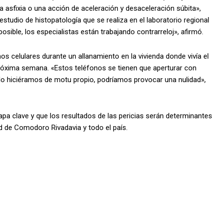
na asfixia o una acción de aceleración y desaceleración súbita»,
studio de histopatología que se realiza en el laboratorio regional
sible, los especialistas están trabajando contrarreloj», afirmó.
nos celulares durante un allanamiento en la vivienda donde vivía el
próxima semana. «Estos teléfonos se tienen que aperturar con
Si lo hiciéramos de motu propio, podríamos provocar una nulidad»,
apa clave y que los resultados de las pericias serán determinantes
ad de Comodoro Rivadavia y todo el país.