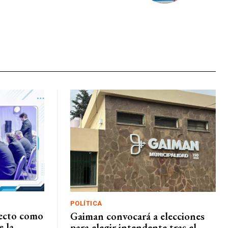
POLÍTICA
lecto como
Gaiman convocará a elecciones
e la
para elegir intendente tras el