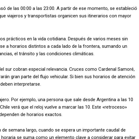
asó de las 00:00 a las 23:00. A partir de ese momento, se estableció
ue viajeros y transportistas organicen sus itinerarios con mayor
tos prácticos en la vida cotidiana. Después de varios meses sin
rse a horarios distintos a cada lado de la frontera, sumando un
ancias, el tránsito y las condiciones climáticas.
 del sur cobran especial relevancia. Cruces como Cardenal Samoré,
n gran parte del flujo vehicular. Si bien sus horarios de atención
 deben interpretarse.
iajero. Por ejemplo, una persona que sale desde Argentina a las 10
hile verá que el reloj vuelve a marcar las 10. Este «retroceso»
 dependen de horarios exactos.
in de semana largo, cuando se espera un importante caudal de
ia horaria se suma como un elemento clave a considerar para evitar