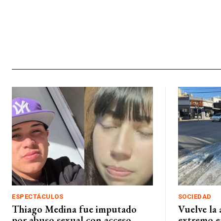
ESPECTÁCULOS
SOCIEDAD
Thiago Medina fue imputado
Vuelve la 
por abuso sexual con acceso
extremo e