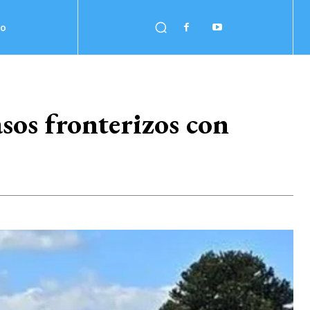
no
asos fronterizos con