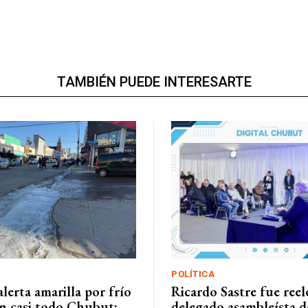
TAMBIÉN PUEDE INTERESARTE
POLÍTICA
alerta amarilla por frío
Ricardo Sastre fue ree
n casi todo Chubut:
delegado asambleísta d