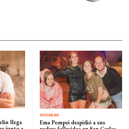
SOCIEDAD
lin llega
Ema Pompei despidió a sus
ar junto a
padres fallecidos en San Carlos