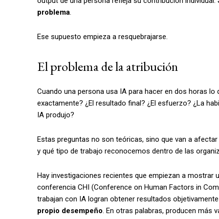
output de una persona refleja su contribución individual.
problema
.
Ese supuesto empieza a resquebrajarse.
El problema de la atribución
Cuando una persona usa IA para hacer en dos horas lo q
exactamente? ¿El resultado final? ¿El esfuerzo? ¿La habil
IA produjo?
Estas preguntas no son teóricas, sino que van a afec
y qué tipo de trabajo reconocemos dentro de las organi
Hay investigaciones recientes que empiezan a mostrar 
conferencia CHI (Conference on Human Factors in Compu
trabajan con IA logran obtener resultados objetivamente 
propio desempeño
. En otras palabras, producen más v