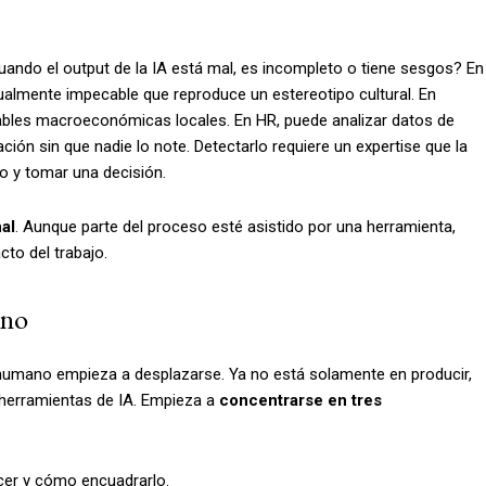
cuando el output de la IA está mal, es incompleto o tiene sesgos? En
sualmente impecable que reproduce un estereotipo cultural. En
iables macroeconómicas locales. En HR, puede analizar datos de
ión sin que nadie lo note. Detectarlo requiere un expertise que la
lo y tomar una decisión.
al
. Aunque parte del proceso esté asistido por una herramienta,
cto del trabajo.
ano
r humano empieza a desplazarse. Ya no está solamente en producir,
nherramientas de IA. Empieza a
concentrarse en tres
acer y cómo encuadrarlo.