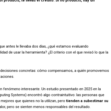
Si producís, te llevás el crédito. Si no producís, hay un
ue antes le llevaba dos días, ¿qué estamos evaluando
idad de usar la herramienta? ¿El criterio con el que revisó lo que la
tar decisiones concretas: cómo compensamos, a quién promovemos
zaciones.
un fenómeno interesante. Un estudio presentado en 2025 en la
ting Systems) encontró algo contraintuitivo: las personas que
mejores que quienes no la utilizan, pero
tienden a subestimar su
alor, pero se sienten menos responsables del resultado.