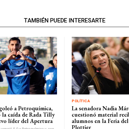
TAMBIÉN PUEDE INTERESARTE
POLÍTICA
oleó a Petroquímica,
La senadora Nadia Má
la caída de Rada Tilly
cuestionó material rec
evo líder del Apertura
alumnos en la Feria del
Plottier
venció 5-0 a Petroquímica y, con