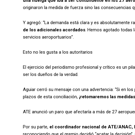
una huelga que iba a ser contundente en los 27 aer
originaron la medida de fuerza sino las consecuencias que 
Y agregó: “La demanda está clara y es absolutamente ra
de los adicionales acordados
. Hemos agotado todas las
servicios aeroportuarios”.
Esto no les gusta a los autoritarios
El ejercicio del periodismo profesional y crítico es un 
ser los dueños de la verdad.
Aguiar cerró su mensaje con una advertencia: “Si en los
plazos de esta conciliación,
¡retomaremos las medidas
ATE anunció un paro que afectaría a más de 27 aeropue
Por su parte,
el coordinador nacional de ATE/ANAC, M
reconociendo que el gremio decidió “acatar la decisión”,