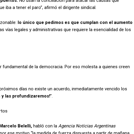
opuertos.
No usan la conciliación para atacar las causas que
iba a tener el paro”, afirmó el dirigente sindical.
zonable:
lo único que pedimos es que cumplan con el aumento
 vías legales y administrativas que requiere la esencialidad de los
pilar fundamental de la democracia. Por eso molesta a quienes creen
 próximos días no existe un acuerdo, inmediatamente vencido los
 y las profundizaremos!
”.
rtos
arcelo Belelli,
habló con la
Agencia Noticias Argentinas
 por ese motivo “la medida de fuerza dispuesta a partir de mañana,