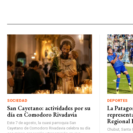
SOCIEDAD
DEPORTES
San Cayetano: actividades por su
La Patagon
día en Comodoro Rivadavia
represent
Regional 
Este 7 de agosto, la cuasi parroquia San
Cayetano de Comodoro Rivadavia celebra su día
Chubut, Santa 