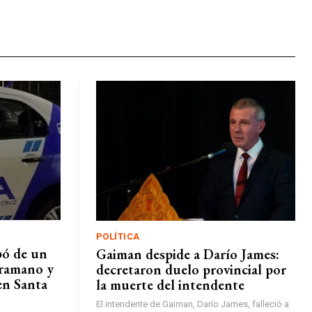
POLÍTICA
pó de un
Gaiman despide a Darío James:
tramano y
decretaron duelo provincial por
en Santa
la muerte del intendente
El intendente de Gaiman, Darío James, falleció a