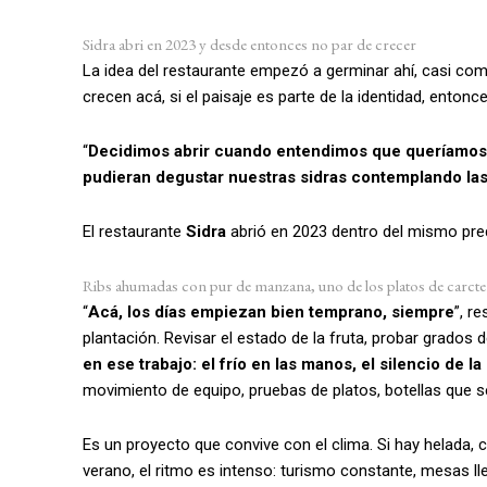
Sidra abri en 2023 y desde entonces no par de crecer
La idea del restaurante empezó a germinar ahí, casi com
crecen acá, si el paisaje es parte de la identidad, enton
“
Decidimos abrir cuando entendimos que queríamos s
pudieran degustar nuestras sidras contemplando las
El restaurante
Sidra
abrió en 2023 dentro del mismo pred
Ribs ahumadas con pur de manzana, uno de los platos de carcte
“
Acá, los días empiezan bien temprano, siempre
”, r
plantación. Revisar el estado de la fruta, probar grados d
en ese trabajo: el frío en las manos, el silencio de l
movimiento de equipo, pruebas de platos, botellas que se
Es un proyecto que convive con el clima. Si hay helada, 
verano, el ritmo es intenso: turismo constante, mesas lle