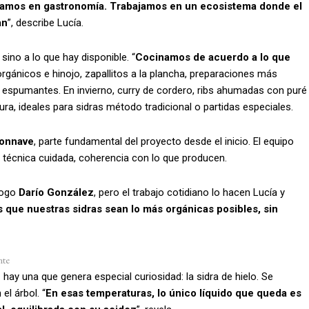
jamos en gastronomía. Trabajamos en un ecosistema donde el
an
”, describe Lucía.
ino a lo que hay disponible. “
Cocinamos de acuerdo a lo que
orgánicos e hinojo, zapallitos a la plancha, preparaciones más
espumantes. En invierno, curry de cordero, ribs ahumadas con puré
a, ideales para sidras método tradicional o partidas especiales.
onnave
, parte fundamental del proyecto desde el inicio. El equipo
o, técnica cuidada, coherencia con lo que producen.
ólogo
Darío González
, pero el trabajo cotidiano lo hacen Lucía y
 que nuestras sidras sean lo más orgánicas posibles, sin
nte
hay una que genera especial curiosidad: la sidra de hielo. Se
l árbol. “
En esas temperaturas, lo único líquido que queda es