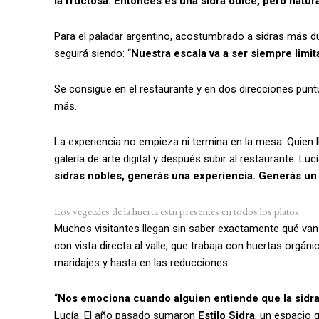
la fructosa. Entonces es una sidra dulce, pero natur
Para el paladar argentino, acostumbrado a sidras más dul
seguirá siendo: “
Nuestra escala va a ser siempre lim
Se consigue en el restaurante y en dos direcciones pun
más.
La experiencia no empieza ni termina en la mesa. Quien lleg
galería de arte digital y después subir al restaurante. Luc
sidras nobles, generás una experiencia. Generás un
Los vegetales de la huerta estn presentes en todos los platos
Muchos visitantes llegan sin saber exactamente qué van
con vista directa al valle, que trabaja con huertas orgáni
maridajes y hasta en las reducciones.
“
Nos emociona cuando alguien entiende que la sidra 
Lucía. El año pasado sumaron
Estilo Sidra
, un espacio