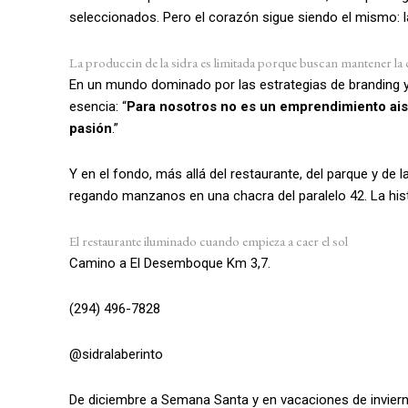
seleccionados. Pero el corazón sigue siendo el mismo: l
La produccin de la sidra es limitada porque buscan mantener la 
En un mundo dominado por las estrategias de branding 
esencia: “
Para nosotros no es un emprendimiento aisl
pasión
.”
Y en el fondo, más allá del restaurante, del parque y de l
regando manzanos en una chacra del paralelo 42. La hist
El restaurante iluminado cuando empieza a caer el sol
Camino a El Desemboque Km 3,7.
(294) 496-7828
@sidralaberinto
De diciembre a Semana Santa y en vacaciones de invierno