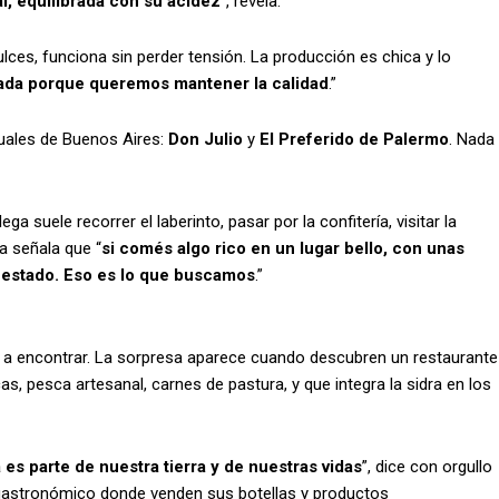
al, equilibrada con su acidez
”, revela.
ces, funciona sin perder tensión. La producción es chica y lo
itada porque queremos mantener la calidad
.”
tuales de Buenos Aires:
Don Julio
y
El Preferido de Palermo
. Nada
a suele recorrer el laberinto, pasar por la confitería, visitar la
ía señala que “
si comés algo rico en un lugar bello, con unas
 estado. Eso es lo que buscamos
.”
 a encontrar. La sorpresa aparece cuando descubren un restaurante
cas, pesca artesanal, carnes de pastura, y que integra la sidra en los
es parte de nuestra tierra y de nuestras vidas
”, dice con orgullo
 gastronómico donde venden sus botellas y productos