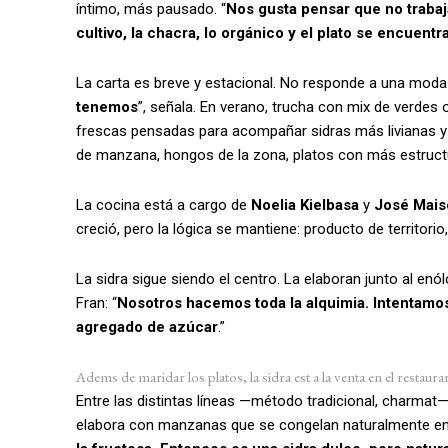
íntimo, más pausado. “
Nos gusta pensar que no traba
cultivo, la chacra, lo orgánico y el plato se encuentr
La carta es breve y estacional. No responde a una moda s
tenemos
”, señala. En verano, trucha con mix de verdes 
frescas pensadas para acompañar sidras más livianas y 
de manzana, hongos de la zona, platos con más estructur
La cocina está a cargo de
Noelia Kielbasa
y
José Mais
creció, pero la lógica se mantiene: producto de territori
La sidra sigue siendo el centro. La elaboran junto al en
Fran: “
Nosotros hacemos toda la alquimia. Intentamos
agregado de azúcar
.”
Adems de maridar los platos, la sidra est a la venta en el restaura
Entre las distintas líneas —método tradicional, charmat— 
elabora con manzanas que se congelan naturalmente en e