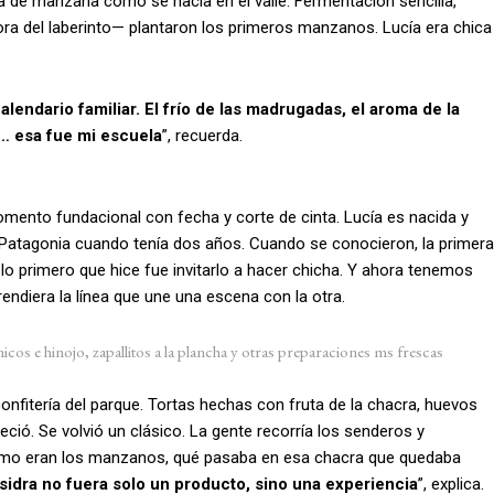
de manzana como se hacía en el valle. Fermentación sencilla,
ra del laberinto— plantaron los primeros manzanos. Lucía era chica
ndario familiar. El frío de las madrugadas, el aroma de la
s… esa fue mi escuela
”, recuerda.
omento fundacional con fecha y corte de cinta. Lucía es nacida y
a Patagonia cuando tenía dos años. Cuando se conocieron, la primera
 lo primero que hice fue invitarlo a hacer chicha. Y ahora tenemos
rendiera la línea que une una escena con la otra.
icos e hinojo, zapallitos a la plancha y otras preparaciones ms frescas
confitería del parque. Tortas hechas con fruta de la chacra, huevos
eció. Se volvió un clásico. La gente recorría los senderos y
 cómo eran los manzanos, qué pasaba en esa chacra que quedaba
 sidra no fuera solo un producto, sino una experiencia
”, explica.