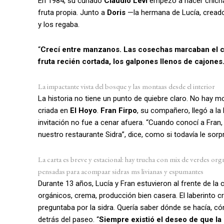
En 1984, su cuñado
Claudio Levi
empezó a hacer chicha 
fruta propia. Junto a
Doris
—la hermana de Lucía, creado
y los regaba.
“
Crecí entre manzanos. Las cosechas marcaban el cale
fruta recién cortada, los galpones llenos de cajone
La impactante vista del bosque y las montaas desde el interior
La historia no tiene un punto de quiebre claro. No hay m
criada en
El Hoyo
.
Fran Firpo
, su compañero, llegó a l
invitación no fue a cenar afuera. “Cuando conocí a Fran,
nuestro restaurante Sidra”, dice, como si todavía le sorp
La carta es breve y estacional: hay trucha con mix de verdes orgn
pensadas para acompaar sidras ms livianas y espumantes
Durante 13 años, Lucía y Fran estuvieron al frente de la 
orgánicos, crema, producción bien casera. El laberinto cr
preguntaba por la sidra. Quería saber dónde se hacía,
detrás del paseo. “
Siempre existió el deseo de que la