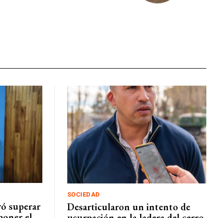
SOCIEDAD
ó superar
Desarticularon un intento de
poner el
usurpación en la ladera del cerro,