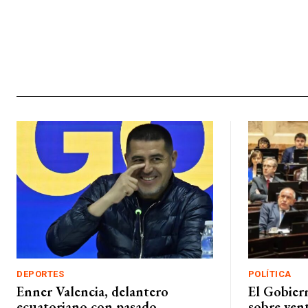
DEPORTES
POLÍTICA
Enner Valencia, delantero
El Gobiern
ecuatoriano con pasado
sobre vent