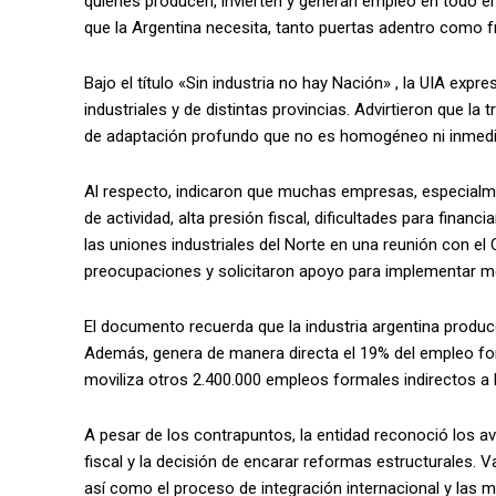
quienes producen, invierten y generan empleo en todo el p
que la Argentina necesita, tanto puertas adentro como fr
Bajo el título «Sin industria no hay Nación» , la UIA exp
industriales y de distintas provincias. Advirtieron que 
de adaptación profundo que no es homogéneo ni inmedi
Al respecto, indicaron que muchas empresas, especialme
de actividad, alta presión fiscal, dificultades para financ
las uniones industriales del Norte en una reunión con el
preocupaciones y solicitaron apoyo para implementar me
El documento recuerda que la industria argentina produce
Además, genera de manera directa el 19% del empleo for
moviliza otros 2.400.000 empleos formales indirectos a l
A pesar de los contrapuntos, la entidad reconoció los av
fiscal y la decisión de encarar reformas estructurales. Va
así como el proceso de integración internacional y las m