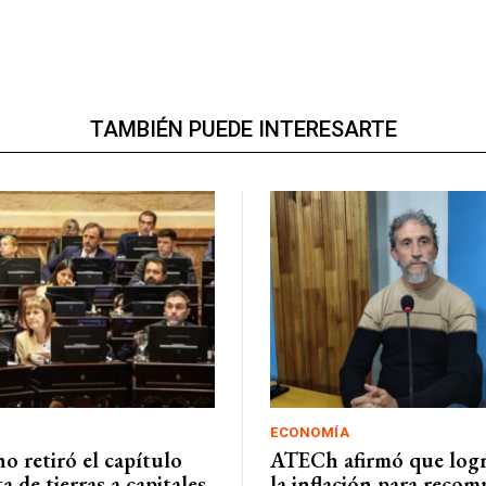
TAMBIÉN PUEDE INTERESARTE
ECONOMÍA
o retiró el capítulo
ATECh afirmó que logr
a de tierras a capitales
la inflación para recom