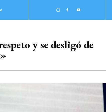
no
respeto y se desligó de
s»