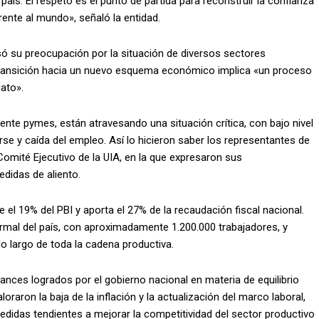
aís. El respeto es el punto de partida para reconstruir la confianza
ente al mundo», señaló la entidad.
resó su preocupación por la situación de diversos sectores
la transición hacia un nuevo esquema económico implica «un proceso
ato».
nte pymes, están atravesando una situación crítica, con bajo nivel
iarse y caída del empleo. Así lo hicieron saber los representantes de
 Comité Ejecutivo de la UIA, en la que expresaron sus
didas de aliento.
 el 19% del PBI y aporta el 27% de la recaudación fiscal nacional.
mal del país, con aproximadamente 1.200.000 trabajadores, y
o largo de toda la cadena productiva.
ances logrados por el gobierno nacional en materia de equilibrio
loraron la baja de la inflación y la actualización del marco laboral,
edidas tendientes a mejorar la competitividad del sector productivo