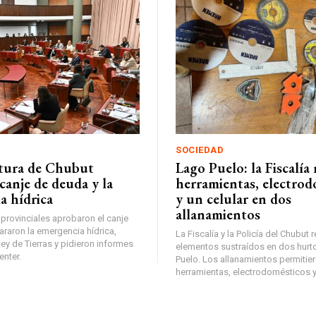
SOCIEDAD
atura de Chubut
Lago Puelo: la Fiscalía
canje de deuda y la
herramientas, electrod
a hídrica
y un celular en dos
allanamientos
provinciales aprobaron el canje
araron la emergencia hídrica,
La Fiscalía y la Policía del Chubut
ey de Tierras y pidieron informes
elementos sustraídos en dos hurt
enter.
Puelo. Los allanamientos permitie
herramientas, electrodomésticos y 