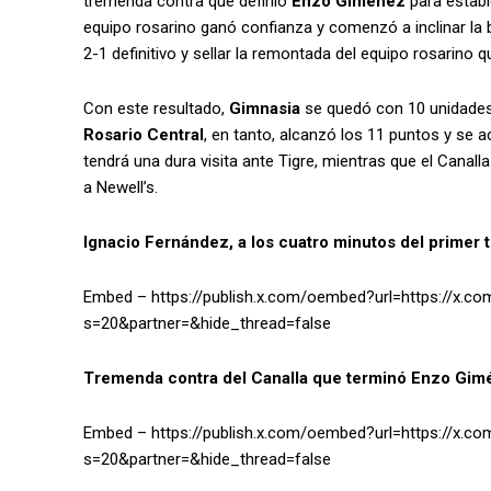
tremenda contra que definió
Enzo Giménez
para establ
equipo rosarino ganó confianza y comenzó a inclinar la b
2-1 definitivo y sellar la remontada del equipo rosarino 
Con este resultado,
Gimnasia
se quedó con 10 unidades 
Rosario Central
, en tanto, alcanzó los 11 puntos y se 
tendrá una dura visita ante Tigre, mientras que el Canall
a Newell’s.
Ignacio Fernández, a los cuatro minutos del primer 
Embed – https://publish.x.com/oembed?url=https://x
s=20&partner=&hide_thread=false
Tremenda contra del Canalla que terminó Enzo Gimé
Embed – https://publish.x.com/oembed?url=https://x
s=20&partner=&hide_thread=false