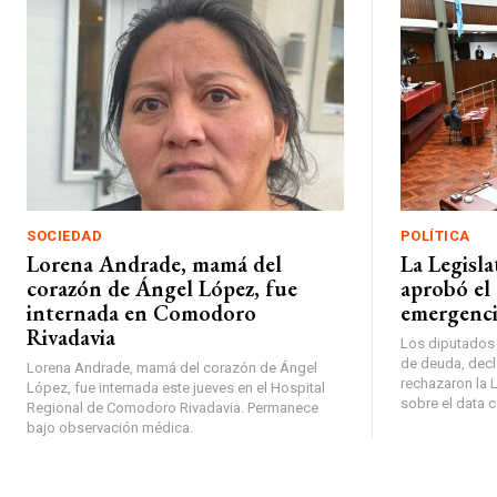
SOCIEDAD
POLÍTICA
Lorena Andrade, mamá del
La Legisl
corazón de Ángel López, fue
aprobó el 
internada en Comodoro
emergenci
Rivadavia
Los diputados 
de deuda, decl
Lorena Andrade, mamá del corazón de Ángel
rechazaron la L
López, fue internada este jueves en el Hospital
sobre el data c
Regional de Comodoro Rivadavia. Permanece
bajo observación médica.