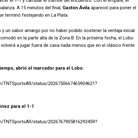
ecer el 1-1 y cambiar el trámite del encuentro. Con el empate, el
alanza. A 15 minutos del final,
Gastón Ávila
apareció para poner el
que terminó festejando en La Plata.
y un sabor amargo por no haber podido sostener la ventaja inicial.
acomodó en la parte alta de la Zona B. En la próxima fecha, el Lobo
a volverá a jugar fuera de casa nada menos que en el clásico frente
tiempo, abrió el marcador para el Lobo:
.com/TNTSportsAR/status/2026750667465904621?
nez para el 1-1
.com/TNTSportsAR/status/2026767905816293459?