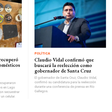
POLÍTICA
 recuperó
Claudio Vidal confirmó que
omésticos
buscará la reelección como
gobernador de Santa Cruz
El gobernador de Santa Cruz, Claudio Vidal,
confirmó su candidatura para la reelección
 recuperaron
durante una conferencia de prensa en Río
os en Lago
Gallegos.
ron secuestrar
un celular.