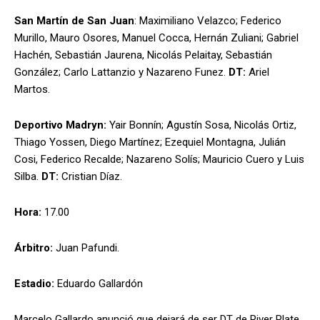
San Martín de San Juan
: Maximiliano Velazco; Federico
Murillo, Mauro Osores, Manuel Cocca, Hernán Zuliani; Gabriel
Hachén, Sebastián Jaurena, Nicolás Pelaitay, Sebastián
González; Carlo Lattanzio y Nazareno Funez.
DT:
Ariel
Martos.
Deportivo Madryn:
Yair Bonnín; Agustín Sosa, Nicolás Ortiz,
Thiago Yossen, Diego Martínez; Ezequiel Montagna, Julián
Cosi, Federico Recalde; Nazareno Solís; Mauricio Cuero y Luis
Silba.
DT:
Cristian Díaz.
Hora:
17.00
Árbitro:
Juan Pafundi.
Estadio:
Eduardo Gallardón
Marcelo Gallardo anunció que dejará de ser DT de River Plate