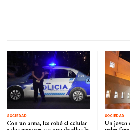
SOCIEDAD
SOCIEDAD
Con un arma, les robó el celular
Un joven 
a dos menores y a uno de ellos le
pelea fren