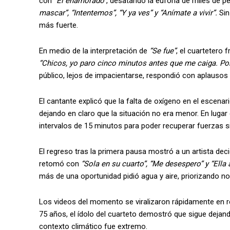
con
“El enamorado”
, desatando la euforia de miles de 
mascar”, “Intentemos”, “Y ya ves” y “Anímate a vivir”.
Sin
más fuerte.
En medio de la interpretación de
“Se fue”
, el cuartetero 
“Chicos, yo paro cinco minutos antes que me caiga. Pon
público, lejos de impacientarse, respondió con aplausos 
El cantante explicó que la falta de oxígeno en el escenar
dejando en claro que la situación no era menor. En lugar 
intervalos de 15 minutos para poder recuperar fuerzas sin
El regreso tras la primera pausa mostró a un artista deci
retomó con
“Sola en su cuarto”, “Me desespero” y “Ella a
más de una oportunidad pidió agua y aire, priorizando no
Los videos del momento se viralizaron rápidamente en r
75 años, el ídolo del cuarteto demostró que sigue dejand
contexto climático fue extremo.