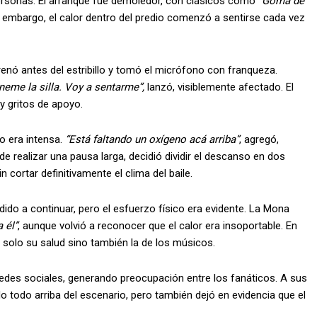
personas. El arranque fue demoledor, con clásicos como
“Goma de
 embargo, el calor dentro del predio comenzó a sentirse cada vez
frenó antes del estribillo y tomó el micrófono con franqueza.
eme la silla. Voy a sentarme”,
lanzó, visiblemente afectado. El
y gritos de apoyo.
io era intensa.
“Está faltando un oxígeno acá arriba”
, agregó,
de realizar una pausa larga, decidió dividir el descanso en dos
 cortar definitivamente el clima del baile.
dido a continuar, pero el esfuerzo físico era evidente. La Mona
 él”
, aunque volvió a reconocer que el calor era insoportable. En
 solo su salud sino también la de los músicos.
edes sociales, generando preocupación entre los fanáticos. A sus
o todo arriba del escenario, pero también dejó en evidencia que el