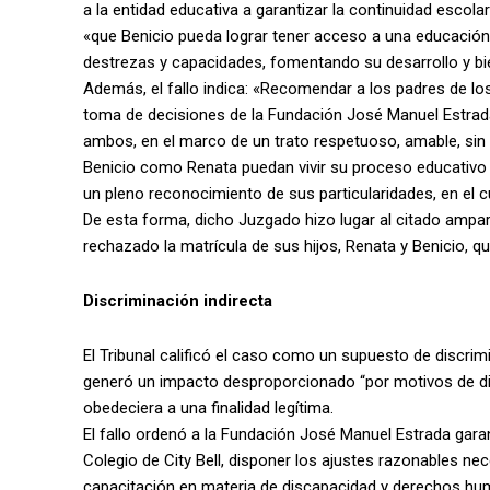
a la entidad educativa a garantizar la continuidad escola
«que Benicio pueda lograr tener acceso a una educación p
destrezas y capacidades, fomentando su desarrollo y bie
Además, el fallo indica: «Recomendar a los padres de los
toma de decisiones de la Fundación José Manuel Estrada 
ambos, en el marco de un trato respetuoso, amable, sin 
Benicio como Renata puedan vivir su proceso educativo
un pleno reconocimiento de sus particularidades, en el cu
De esta forma, dicho Juzgado hizo lugar al citado ampa
rechazado la matrícula de sus hijos, Renata y Benicio, q
Discriminación indirecta
El Tribunal calificó el caso como un supuesto de discrim
generó un impacto desproporcionado “por motivos de dis
obedeciera a una finalidad legítima.
El fallo ordenó a la Fundación José Manuel Estrada gara
Colegio de City Bell, disponer los ajustes razonables nec
capacitación en materia de discapacidad y derechos hum