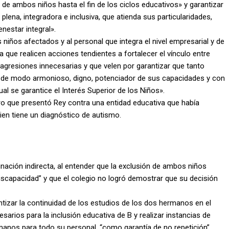
r de ambos niños hasta el fin de los ciclos educativos» y garantizar
lena, integradora e inclusiva, que atienda sus particularidades,
nestar integral».
 niños afectados y al personal que integra el nivel empresarial y de
que realicen acciones tendientes a fortalecer el vínculo entre
agresiones innecesarias y que velen por garantizar que tanto
 de modo armonioso, digno, potenciador de sus capacidades y con
al se garantice el Interés Superior de los Niños».
ro que presentó Rey contra una entidad educativa que había
uien tiene un diagnóstico de autismo.
inación indirecta, al entender que la exclusión de ambos niños
capacidad” y que el colegio no logró demostrar que su decisión
ntizar la continuidad de los estudios de los dos hermanos en el
esarios para la inclusión educativa de B y realizar instancias de
anos para todo su personal, “como garantía de no repetición”.