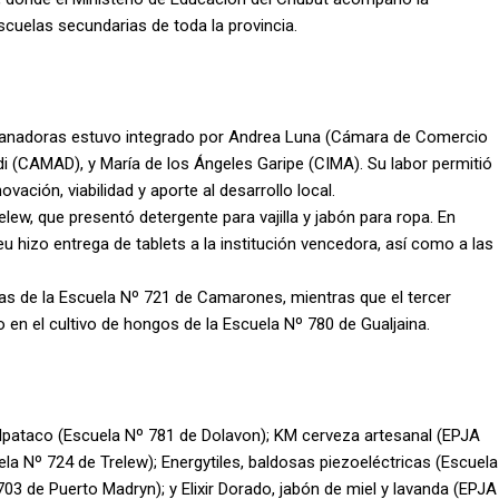
cuelas secundarias de toda la provincia.
s ganadoras estuvo integrado por Andrea Luna (Cámara de Comercio
di (CAMAD), y María de los Ángeles Garipe (CIMA). Su labor permitió
vación, viabilidad y aporte al desarrollo local.
elew, que presentó detergente para vajilla y jabón para ropa. En
u hizo entrega de tablets a la institución vencedora, así como a las
gas de la Escuela Nº 721 de Camarones, mientras que el tercer
 en el cultivo de hongos de la Escuela Nº 780 de Gualjaina.
 alpataco (Escuela Nº 781 de Dolavon); KM cerveza artesanal (EPJA
la Nº 724 de Trelew); Energytiles, baldosas piezoeléctricas (Escuela
03 de Puerto Madryn); y Elixir Dorado, jabón de miel y lavanda (EPJA