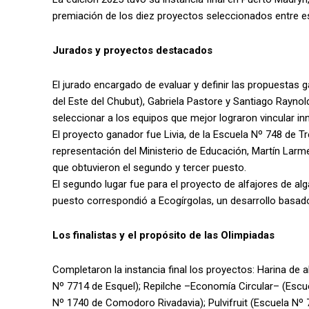
premiación de los diez proyectos seleccionados entre es
Jurados y proyectos destacados
El jurado encargado de evaluar y definir las propuesta
del Este del Chubut), Gabriela Pastore y Santiago Raynol
seleccionar a los equipos que mejor lograron vincular inno
El proyecto ganador fue Livia, de la Escuela Nº 748 de Tr
representación del Ministerio de Educación, Martín Larme
que obtuvieron el segundo y tercer puesto.
El segundo lugar fue para el proyecto de alfajores de al
puesto correspondió a Ecogírgolas, un desarrollo basado
Los finalistas y el propósito de las Olimpiadas
Completaron la instancia final los proyectos: Harina de
Nº 7714 de Esquel); Repilche –Economía Circular– (Escue
Nº 1740 de Comodoro Rivadavia); Pulvifruit (Escuela Nº 7