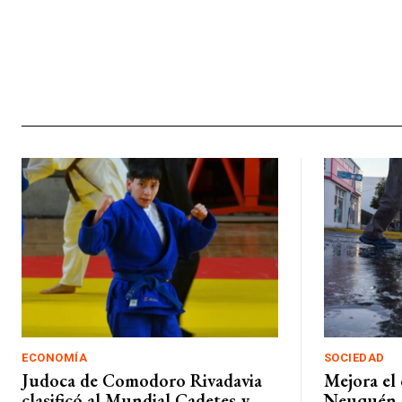
ECONOMÍA
SOCIEDAD
Judoca de Comodoro Rivadavia
Mejora el 
clasificó al Mundial Cadetes y
Neuquén, 